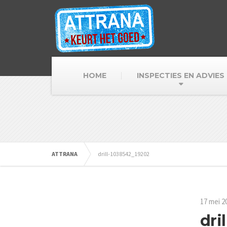
HOME
INSPECTIES EN ADVIES
ATTRANA
drill-1038542_19202
17 mei 2
dri