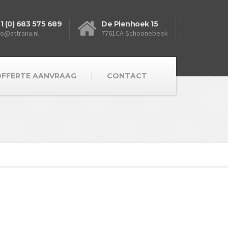
1 (0) 683 575 689
De Pienhoek 15
fo@attrana.nl
7761CA Schoonebeek
FFERTE AANVRAAG
CONTACT