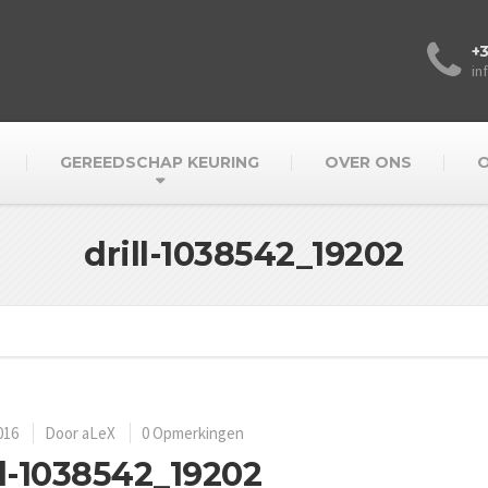
+3
in
GEREEDSCHAP KEURING
OVER ONS
O
drill-1038542_19202
016
Door
aLeX
0 Opmerkingen
ll-1038542_19202