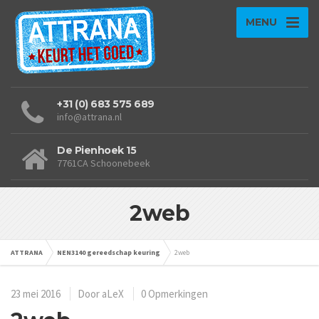
MENU
+31 (0) 683 575 689
info@attrana.nl
De Pienhoek 15
7761CA Schoonebeek
2web
ATTRANA
NEN3140 gereedschap keuring
2web
23 mei 2016
Door
aLeX
0 Opmerkingen