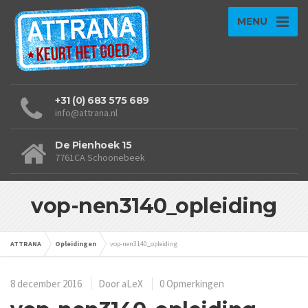
MENU
+31 (0) 683 575 689
info@attrana.nl
De Pienhoek 15
7761CA Schoonebeek
vop-nen3140_opleiding
ATTRANA
Opleidingen
vop-nen3140_opleiding
8 december 2016
Door
aLeX
0 Opmerkingen